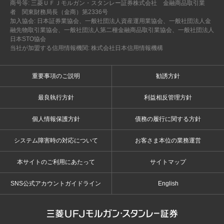
商号等: 三菱ＵＦＪモルガン・スタンレー証券株式会社 金融商品取引業
者 関東財務局長（金商）第2336号
加入協会: 日本証券業協会、一般社団法人資産運用業協会、一般社団法人金
融先物取引業協会、一般社団法人第二種金融商品取引業協会、一般社団法人
日本STO協会
当社が加盟する信用情報機関: 株式会社日本信用情報機構
重要事項のご説明
勧誘方針
最良執行方針
利益相反管理方針
個人情報保護方針
債務の履行に関する方針
システム障害時の対応について
お客さま本位の業務運営
本サイトのご利用にあたって
サイトマップ
SNS公式アカウントガイドライン
English
三菱ＵＦＪモルガン・スタンレー証券