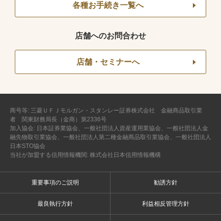
各種お手続き一覧へ
店舗へのお問合わせ
店舗・セミナーへ
商号等: 三菱ＵＦＪモルガン・スタンレー証券株式会社 金融商品取引業
者 関東財務局長（金商）第2336号
加入協会: 日本証券業協会、一般社団法人資産運用業協会、一般社団法人金
融先物取引業協会、一般社団法人第二種金融商品取引業協会、一般社団法人
日本STO協会
当社が加盟する信用情報機関: 株式会社日本信用情報機構
重要事項のご説明
勧誘方針
最良執行方針
利益相反管理方針