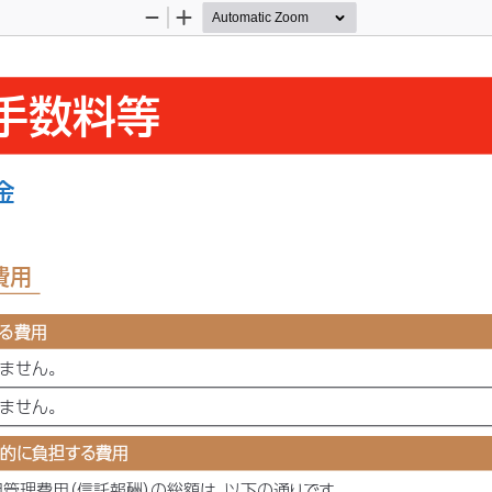
Zoom
Zoom
Out
In
手数料等
金
費用
る費用
る費用
りません。
りません。
的に負担する費用
的に負担する費用
用管理費用
（信託報酬）
の総額は、
以下の通りです。