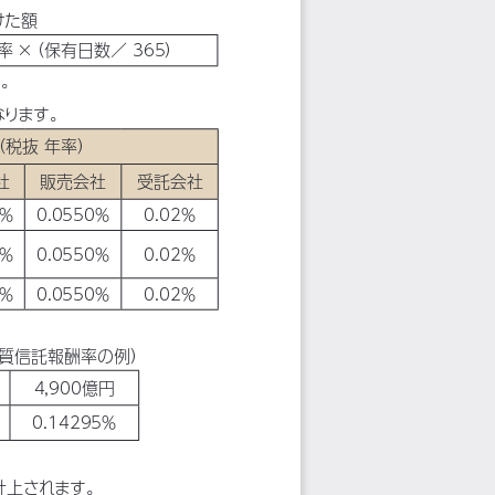
けた額
率 ×
（保有日数／ 365）
す。
なります。
（税抜 年率）
社
販売会社
受託会社
0％
0.0550％
0.02％
9％
0.0550％
0.02％
8％
0.0550％
0.02％
実質信託報酬率の例）
4,900億円
0.14295％
計上されます。