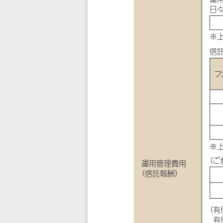
日
※
信
フ
※
（ご
運用管理費用
（信託報酬）
（有
有