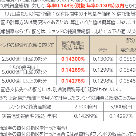
々の純資産総額に対して、
年率0.143％
（税抜 年率0.130％）
以内
をか
１万口当たりの信託報酬：保有期間中の平均基準価額 × 信託報酬
上記の計算方法は簡便法であるため、
算出された値は概算値になりま
託報酬率ならびに配分は、
ファン
ドの純資産総額に応じて以下の通りと
配分
信託報酬率
ァン
ドの純資産総額に応じて
（税込 年率）
合計
委託会
2,500億円未満の部分
0.14300％
0.1300％
0.055
2,500億円以上
0.14289％
0.1299％
0.054
5,000億円未満の部分
5,000億円以上の部分
0.14278％
0.1298％
0.054
上記各支払先への配分には、
別途消費税等相当額がかかります。
参考
：
上記信託報酬率を用いて計算したファン
ドの純資産総額ごとの
ファン
ドの純資産総額
2,900億円
3,900億円
実質信託報酬率
（税込 年率）
0.14299％
0.14297％
価証券の貸付の指図を行った場合）
価証券の貸付の指図を行った場合には品貸料がファン
ドの収益として