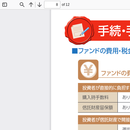
of 12
Toggle
Find
Previous
Next
Sidebar
手続
・
■ファンドの費用
・
税
ファンドの
投資者が直接的に負担す
投資者が直接的に負担す
購入時手数料
あ
信託財産留保額
あ
投資者が信託財産で間接
投資者が信託財産で間接
運