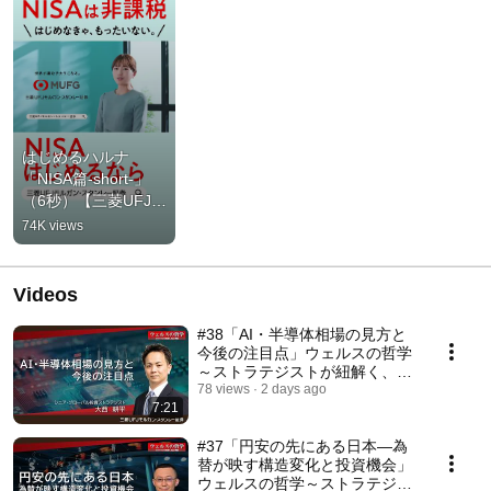
はじめるハルナ
「NISA篇-short-」
（6秒）【三菱UFJモ
ルガン・スタンレー
74K views
証券公式】#Shorts
Videos
#38「AI・半導体相場の見方と
今後の注目点」ウェルスの哲学
～ストラテジストが紐解く、視
点と戦略～【三菱UFJモルガ
78 views
2 days ago
7:21
ン・スタンレー証券公式】
#37「円安の先にある日本―為
替が映す構造変化と投資機会」
ウェルスの哲学～ストラテジス