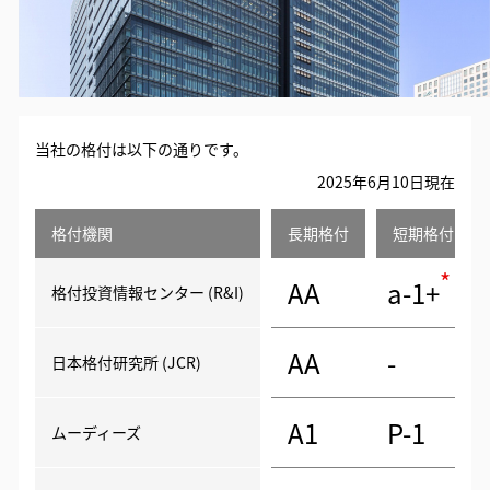
当社の格付は以下の通りです。
2025年6月10日現在
格付機関
長期格付
短期格付
*
AA
a-1+
格付投資情報センター (R&I)
AA
-
日本格付研究所 (JCR)
A1
P-1
ムーディーズ