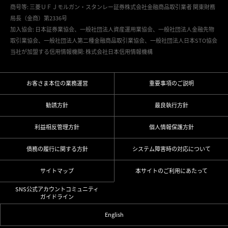
商号等: 三菱ＵＦＪモルガン・スタンレー証券株式会社金融商品取引業者 関東財務
局長（金商）第2336号
加入協会: 日本証券業協会、一般社団法人資産運用業協会、一般社団法人金融先物
取引業協会、一般社団法人第二種金融商品取引業協会、一般社団法人日本STO協会
当社が加盟する信用情報機関: 株式会社日本信用情報機構
お客さま本位の業務運営
重要事項のご説明
勧誘方針
最良執行方針
利益相反管理方針
個人情報保護方針
債務の履行に関する方針
システム障害時の対応について
サイトマップ
本サイトのご利用にあたって
SNS公式アカウントコミュニティ
ガイドライン
English