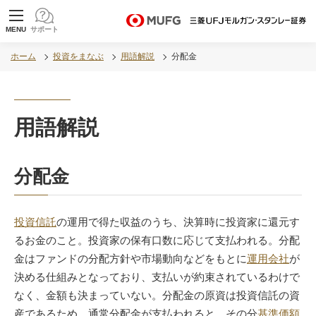
MUFG 世界が進むチカラになる。 三菱ＵＦＪモル
MENU
サポート
ガン・スタンレー証券
ホーム
投資をまなぶ
用語解説
分配金
用語解説
分配金
投資信託
の運用で得た収益のうち、決算時に投資家に還元す
るお金のこと。投資家の保有口数に応じて支払われる。分配
金はファンドの分配方針や市場動向などをもとに
運用会社
が
決める仕組みとなっており、支払いが約束されているわけで
なく、金額も決まっていない。分配金の原資は投資信託の資
産であるため、通常分配金が支払われると、その分
基準価額