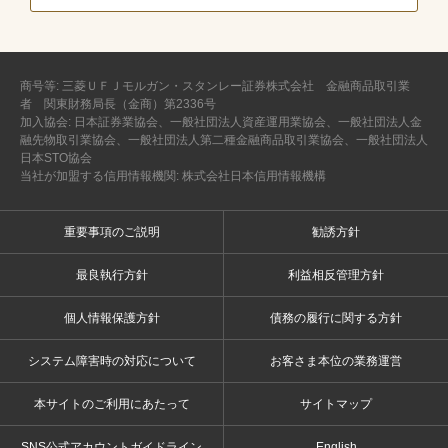
商号等: 三菱ＵＦＪモルガン・スタンレー証券株式会社 金融商品取引業
者 関東財務局長（金商）第2336号
加入協会: 日本証券業協会、一般社団法人資産運用業協会、一般社団法人金
融先物取引業協会、一般社団法人第二種金融商品取引業協会、一般社団法人
日本STO協会
当社が加盟する信用情報機関: 株式会社日本信用情報機構
重要事項のご説明
勧誘方針
最良執行方針
利益相反管理方針
個人情報保護方針
債務の履行に関する方針
システム障害時の対応について
お客さま本位の業務運営
本サイトのご利用にあたって
サイトマップ
SNS公式アカウントガイドライン
English