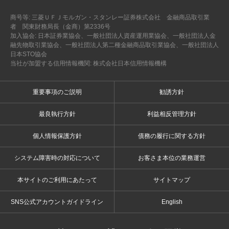
商号等: 三菱ＵＦＪモルガン・スタンレー証券株式会社 金融商品取引業
者 関東財務局長（金商）第2336号
加入協会: 日本証券業協会、一般社団法人資産運用業協会、一般社団法人金
融先物取引業協会、一般社団法人第二種金融商品取引業協会、一般社団法人
日本STO協会
当社が加盟する信用情報機関: 株式会社日本信用情報機構
重要事項のご説明
勧誘方針
最良執行方針
利益相反管理方針
個人情報保護方針
債務の履行に関する方針
システム障害時の対応について
お客さま本位の業務運営
本サイトのご利用にあたって
サイトマップ
SNS公式アカウントガイドライン
English