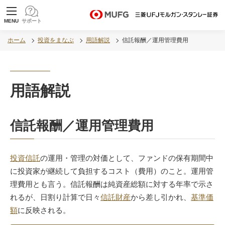
MUFG 世界が進むチカラになる。 三菱ＵＦＪモル
MENU
サポート
ガン・スタンレー証券
ホーム
投資をまなぶ
用語解説
信託報酬／運用管理費用
用語解説
信託報酬／運用管理費用
投資信託
の運用・管理の対価として、ファンドの保有期間中
に投資家が継続して負担するコスト（費用）のこと。運用管
理費用とも言う。信託報酬は純資産総額に対する年率で示さ
れるが、日割り計算で日々
信託財産
から差し引かれ、
基準価
額
に反映される。